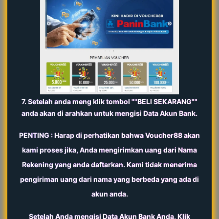
7. Setelah anda meng klik tombol ""BELI SEKARANG""
anda akan di arahkan untuk mengisi Data Akun Bank.
PENTING : Harap di perhatikan bahwa Voucher88 akan
kami proses jika, Anda mengirimkan uang dari Nama
Rekening yang anda daftarkan. Kami tidak menerima
pengiriman uang dari nama yang berbeda yang ada di
akun anda.
Setelah Anda mengisi Data Akun Bank Anda, Klik