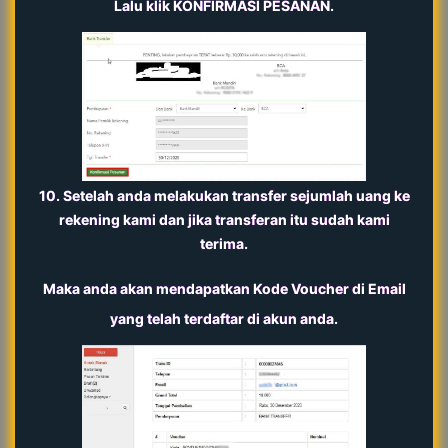
Lalu klik KONFIRMASI PESANAN.
10. Setelah anda melakukan transfer sejumlah uang ke
rekening kami dan jika transferan itu sudah kami
terima.
Maka anda akan mendapatkan Kode Voucher di Email
yang telah terdaftar di akun anda.