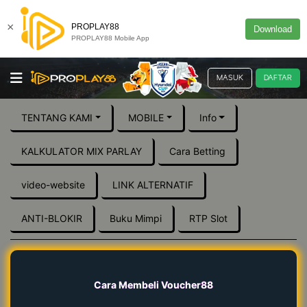
×
PROPLAY88
Download
PROPLAY88 Mobile App
MASUK
DAFTAR
TENTANG KAMI
MOBILE
Info
KALKULATOR MIX PARLAY
Cara Betting
video-website
LINK ALTERNATIF
ANTI-BLOKIR
Buku Mimpi
RTP Slot
Cara Membeli Voucher88