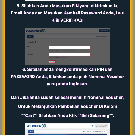
5. Silahkan Anda Masukan PIN yang dikirimkan ke
Email Anda dan Masukan Kembali Password Anda, Lalu
Klik VERIFIKASI
6. Setelah anda mengkonfirmasikan PIN dan
PASSWORD Anda, Silahkan anda pilih Nominal Voucher
yang anda inginkan.
Dan Jika anda sudah selesai memilih Nominal Voucher,
Untuk Melanjutkan Pembelian Voucher Di Kolom
""Cart"" Silahkan Anda Klik ""Beli Sekarang"".