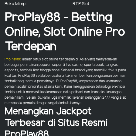
Buku Mimpi
RTP Slot
ProPlay88 - Betting
Online, Slot Online Pro
Terdepan
ProPlay88
adalah situs slot online terdepan di Asia yang menyediakan
berbagai permainan populer seperti live casino, sportsbook, tangkas,
esports, tembak ikan hingga togel.Sebagai brand yang memiliki fokus pada
kualitas, ProPlay88 selalu berusaha untuk memberikan pengalaman bermain
terbaik bagi semua pemainnya. Di ProPlay88, kenyamanan dan keamanan
pemain adalah prioritas utama kami. Kami menggunakan teknologi enkripsi
terkini untuk memastikan keamanan data pribadi dan transaksi keuangan
pemain kami. Selain itu, kami juga memiliki layanan pelanggan 24/7 yang siap
membantu pemain dengan segala kebutuhannya.
Menangkan Jackpot
Terbesar di Situs Resmi
ProPlay88