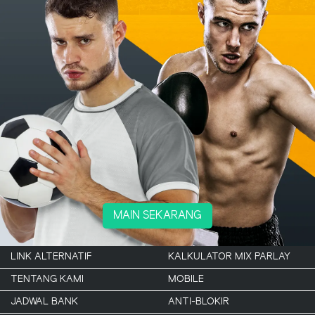
MAIN SEKARANG
LINK ALTERNATIF
KALKULATOR MIX PARLAY
TENTANG KAMI
MOBILE
JADWAL BANK
ANTI-BLOKIR